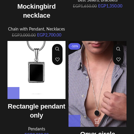
Best Sellers
,
Bracelets
Mockingbird
EGP
1,350.00
EGP
1,650.00
necklace
Chain with Pendant
,
Necklaces
EGP
2,700.00
EGP
3,000.00
-10%
Rectangle pendant
only
Pendants