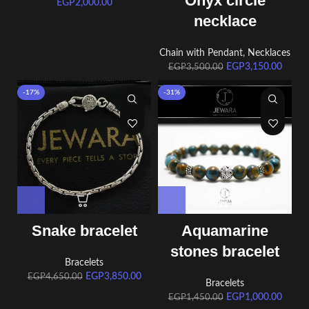
Onyx circle
EGP
2,000.00
necklace
Chain with Pendant
,
Necklaces
EGP
3,150.00
EGP
3,500.00
-17%
-31%
Snake bracelet
Aquamarine
stones bracelet
Bracelets
EGP
3,850.00
EGP
4,650.00
Bracelets
EGP
1,000.00
EGP
1,450.00