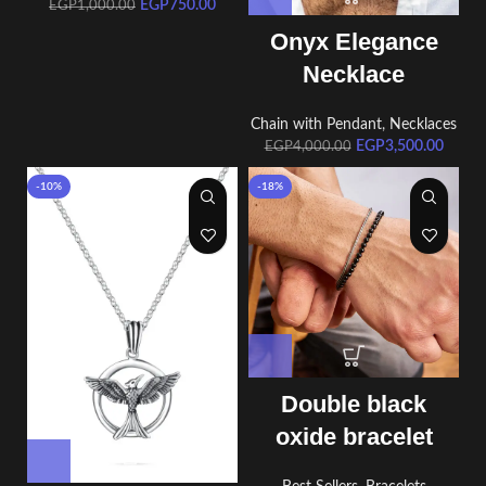
EGP
750.00
EGP
1,000.00
Onyx Elegance
Necklace
Chain with Pendant
,
Necklaces
EGP
3,500.00
EGP
4,000.00
-10%
-18%
Double black
oxide bracelet