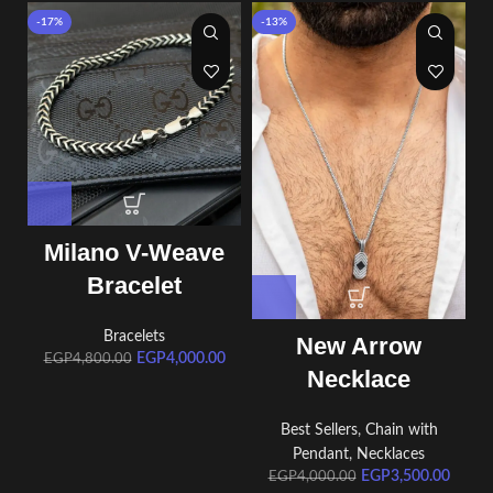
-17%
-13%
Milano V-Weave
Bracelet
Bracelets
New Arrow
EGP
4,000.00
EGP
4,800.00
Necklace
Best Sellers
,
Chain with
Pendant
,
Necklaces
EGP
3,500.00
EGP
4,000.00