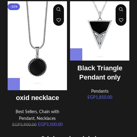
-10%
Black Triangle
Pendant only
Pendants
oxid necklace
EGP
1,850.00
Best Sellers
,
Chain with
Pendant
,
Necklaces
EGP
3,500.00
EGP
3,900.00